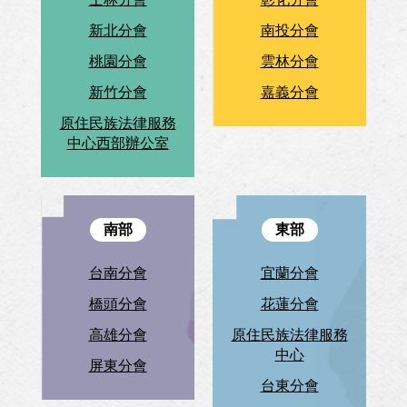
新北分會
南投分會
桃園分會
雲林分會
新竹分會
嘉義分會
原住民族法律服務
中心西部辦公室
南部
東部
台南分會
宜蘭分會
橋頭分會
花蓮分會
高雄分會
原住民族法律服務
中心
屏東分會
台東分會