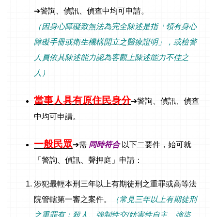
➔警詢、偵訊、偵查中均可申請。
（因身心障礙致無法為完全陳述是指「領有身心
障礙手冊或衛生機構開立之醫療證明」，或檢警
人員依其陳述能力認為客觀上陳述能力不佳之
人）
當事人具有原住民身分
➔
警詢、偵訊、偵查
中均可申請。
一般民眾
➔
需
同時符合
以下二要件，始可就
「警詢、偵訊、聲押庭」申請：
涉犯最輕本刑三年以上有期徒刑之重罪或高等法
院管轄第一審之案件。
（常見三年以上有期徒刑
之重罪有：殺人、強制性交/妨害性自主、強盜、